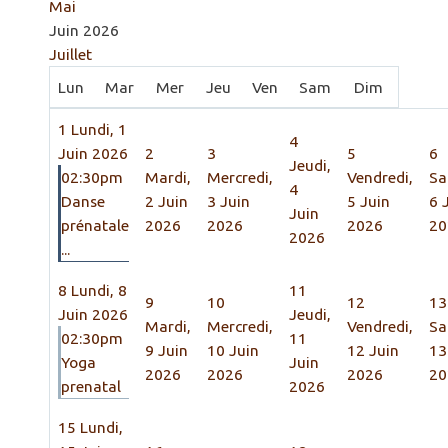
Mai
Juin 2026
Juillet
Lun
Mar
Mer
Jeu
Ven
Sam
Dim
1
Lundi, 1
4
Juin 2026
2
3
5
6
Jeudi,
02:30pm
Mardi,
Mercredi,
Vendredi,
Sa
4
Danse
2 Juin
3 Juin
5 Juin
6 
Juin
prénatale
2026
2026
2026
20
2026
...
8
Lundi, 8
11
9
10
12
13
Juin 2026
Jeudi,
Mardi,
Mercredi,
Vendredi,
Sa
02:30pm
11
9 Juin
10 Juin
12 Juin
13
Yoga
Juin
2026
2026
2026
20
prenatal
2026
15
Lundi,