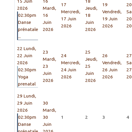
15 Juin
16
18
17
19
20
2026
Mardi,
Jeudi,
Mercredi,
Vendredi,
Sa
02:30pm
16
18
17 Juin
19 Juin
20
Danse
Juin
Juin
2026
2026
20
prénatale
2026
2026
...
22
Lundi,
23
25
22 Juin
24
26
27
Mardi,
Jeudi,
2026
Mercredi,
Vendredi,
Sa
23
25
02:30pm
24 Juin
26 Juin
27
Juin
Juin
Yoga
2026
2026
20
2026
2026
prenatal
29
Lundi,
29 Juin
30
2026
Mardi,
02:30pm
30
1
2
3
4
Danse
Juin
prénatale
2026