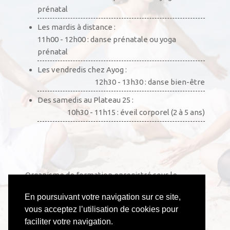
prénatal
Les mardis à distance :
11h00 - 12h00 : danse prénatale ou yoga
prénatal
Les vendredis chez Ayog :
12h30 - 13h30 : danse bien-être
Des samedis au Plateau 25 :
10h30 - 11h15 : éveil corporel (2 à 5 ans)
Organisme de formation enregistré sous le
numéro 52441002444. Cet enregistrement ne vaut
En poursuivant votre navigation sur ce site,
pas agrément de l’État.
vous acceptez l’utilisation de cookies pour
faciliter votre navigation.