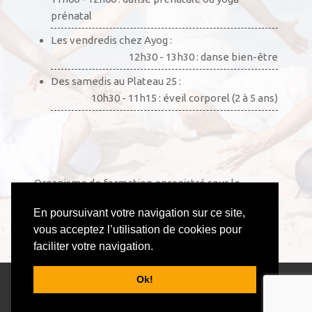
Les vendredis chez Ayog :
12h30 - 13h30 : danse bien-être
Des samedis au Plateau 25 :
10h30 - 11h15 : éveil corporel (2 à 5 ans)
Organisme de formation enregistré sous le
numéro 52441002444. Cet enregistrement ne vaut
pas agrément de l’État.
En poursuivant votre navigation sur ce site,
vous acceptez l’utilisation de cookies pour
faciliter votre navigation.
© 2026 Anouchka Danse & Yoga - Tous droits
réservés - All rights reserved.
Ok!