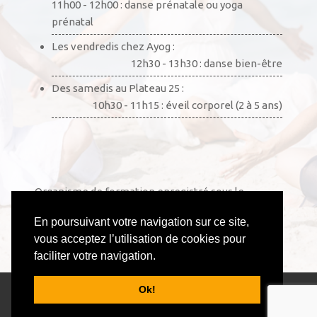
11h00 - 12h00 : danse prénatale ou yoga
prénatal
Les vendredis chez Ayog :
12h30 - 13h30 : danse bien-être
Des samedis au Plateau 25 :
10h30 - 11h15 : éveil corporel (2 à 5 ans)
Organisme de formation enregistré sous le
numéro 52441002444. Cet enregistrement ne vaut
En poursuivant votre navigation sur ce site,
pas agrément de l’État.
vous acceptez l’utilisation de cookies pour
faciliter votre navigation.
© 2026 Anouchka Danse & Yoga - Tous droits
Ok!
réservés - All rights reserved.