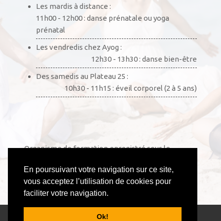
Les mardis à distance :
11h00 - 12h00 : danse prénatale ou yoga
prénatal
Les vendredis chez Ayog :
12h30 - 13h30 : danse bien-être
Des samedis au Plateau 25 :
10h30 - 11h15 : éveil corporel (2 à 5 ans)
Organisme de formation enregistré sous le
numéro 52441002444. Cet enregistrement ne vaut
En poursuivant votre navigation sur ce site,
pas agrément de l’État.
vous acceptez l’utilisation de cookies pour
faciliter votre navigation.
© 2026 Anouchka Danse & Yoga - Tous droits
Ok!