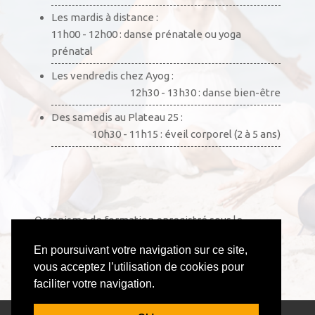
Les mardis à distance :
11h00 - 12h00 : danse prénatale ou yoga
prénatal
Les vendredis chez Ayog :
12h30 - 13h30 : danse bien-être
Des samedis au Plateau 25 :
10h30 - 11h15 : éveil corporel (2 à 5 ans)
Organisme de formation enregistré sous le
numéro 52441002444. Cet enregistrement ne vaut
En poursuivant votre navigation sur ce site,
pas agrément de l’État.
vous acceptez l’utilisation de cookies pour
faciliter votre navigation.