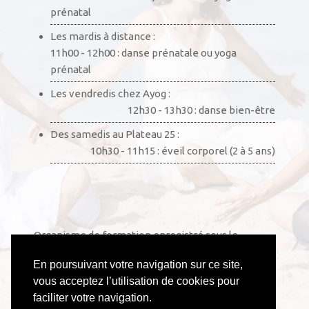
prénatal
Les mardis à distance :
11h00 - 12h00 : danse prénatale ou yoga
prénatal
Les vendredis chez Ayog :
12h30 - 13h30 : danse bien-être
Des samedis au Plateau 25 :
10h30 - 11h15 : éveil corporel (2 à 5 ans)
Organisme de formation enregistré sous le
numéro 52441002444. Cet enregistrement ne vaut
En poursuivant votre navigation sur ce site,
pas agrément de l’État.
vous acceptez l’utilisation de cookies pour
faciliter votre navigation.