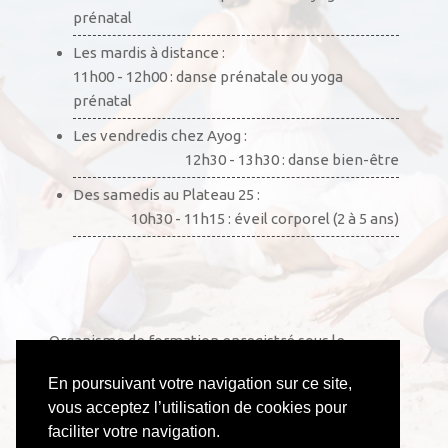
prénatal
Les mardis à distance :
11h00 - 12h00 : danse prénatale ou yoga
prénatal
Les vendredis chez Ayog :
12h30 - 13h30 : danse bien-être
Des samedis au Plateau 25 :
10h30 - 11h15 : éveil corporel (2 à 5 ans)
Organisme de formation enregistré sous le
numéro 52441002444. Cet enregistrement ne vaut
En poursuivant votre navigation sur ce site,
pas agrément de l’État.
vous acceptez l’utilisation de cookies pour
faciliter votre navigation.