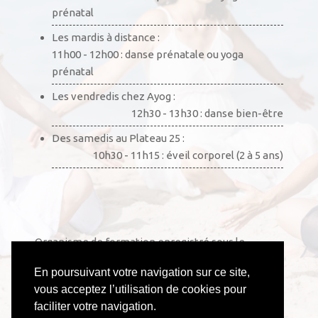
prénatal
Les mardis à distance :
11h00 - 12h00 : danse prénatale ou yoga
prénatal
Les vendredis chez Ayog :
12h30 - 13h30 : danse bien-être
Des samedis au Plateau 25 :
10h30 - 11h15 : éveil corporel (2 à 5 ans)
Organisme de formation enregistré sous le
numéro 52441002444. Cet enregistrement ne vaut
En poursuivant votre navigation sur ce site,
pas agrément de l’État.
vous acceptez l’utilisation de cookies pour
faciliter votre navigation.